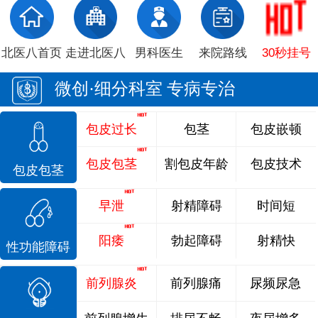
北医八首页
走进北医八
男科医生
来院路线
30秒挂号
微创·细分科室 专病专治
包皮过长
包茎
包皮嵌顿
包皮包茎
割包皮年龄
包皮技术
包皮包茎
早泄
射精障碍
时间短
阳痿
勃起障碍
射精快
性功能障碍
前列腺炎
前列腺痛
尿频尿急