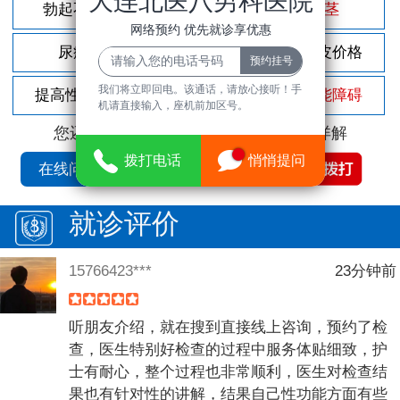
大连北医八男科医院
勃起不坚
尿频尿急
包茎
网络预约 优先就诊享优惠
尿痛
前列腺炎
割包皮价格
我们将立即回电。该通话，请放心接听！手
提高性功能
龟头敏感
性功能障碍
机请直接输入，座机前加区号。
您还可以拨打
免费咨询电话
立即为您详解
拨打电话
悄悄提问
在线问诊
就诊评价
15766423***
23分钟前
听朋友介绍，就在搜到直接线上咨询，预约了检
查，医生特别好检查的过程中服务体贴细致，护
士有耐心，整个过程也非常顺利，医生对检查结
果也有针对性的讲解，结果自己性功能方面有些