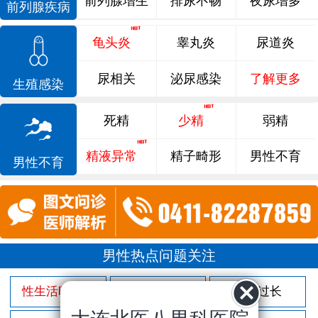
前列腺增生
排尿不畅
夜尿增多
前列腺疾病
龟头炎
睾丸炎
尿道炎
尿相关
泌尿感染
了解更多
生殖感染
死精
少精
弱精
精液异常
精子畸形
男性不育
男性不育
男性热点问题关注
性生活时间短
射精过快
包皮过长