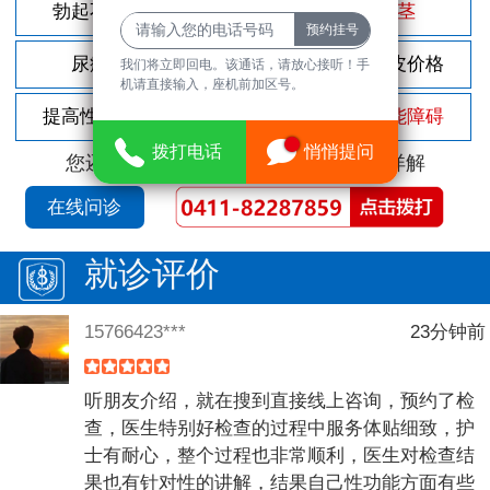
勃起不坚
尿频尿急
包茎
尿痛
前列腺炎
割包皮价格
我们将立即回电。该通话，请放心接听！手
机请直接输入，座机前加区号。
提高性功能
龟头敏感
性功能障碍
拨打电话
悄悄提问
您还可以拨打
免费咨询电话
立即为您详解
在线问诊
就诊评价
15766423***
23分钟前
听朋友介绍，就在搜到直接线上咨询，预约了检
查，医生特别好检查的过程中服务体贴细致，护
士有耐心，整个过程也非常顺利，医生对检查结
果也有针对性的讲解，结果自己性功能方面有些