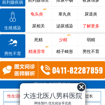
前列腺增生
排尿不畅
夜尿增多
前列腺疾病
龟头炎
睾丸炎
尿道炎
尿相关
泌尿感染
了解更多
生殖感染
死精
少精
弱精
精液异常
精子畸形
男性不育
男性不育
男性热点问题关注
大连北医八男科医院
性生活时间短
射精过快
包皮过长
网络预约 优先就诊享优惠