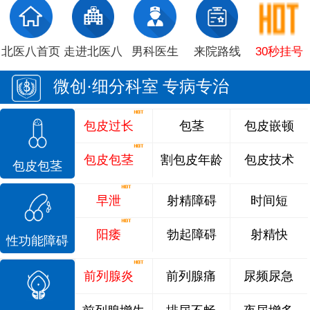
北医八首页
走进北医八
男科医生
来院路线
30秒挂号
微创·细分科室 专病专治
包皮过长
包茎
包皮嵌顿
包皮包茎
割包皮年龄
包皮技术
包皮包茎
早泄
射精障碍
时间短
阳痿
勃起障碍
射精快
性功能障碍
前列腺炎
前列腺痛
尿频尿急