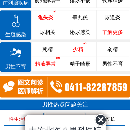
前列腺增生
排尿不畅
夜尿增多
前列腺疾病
龟头炎
睾丸炎
尿道炎
尿相关
泌尿感染
了解更多
生殖感染
死精
少精
弱精
精液异常
精子畸形
男性不育
男性不育
男性热点问题关注
性生活时间短
射精过快
包皮过长