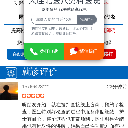
大连北医八男科医院
勃起不坚
尿频尿急
包茎
网络预约 优先就诊享优惠
尿痛
前列腺炎
割包皮价格
我们将立即回电。该通话，请放心接听！手
提高性功能
龟头敏感
性功能障碍
机请直接输入，座机前加区号。
您还可以拨打
免费咨询电话
立即为您详解
拨打电话
悄悄提问
在线问诊
就诊评价
15766423***
23分钟前
听朋友介绍，就在搜到直接线上咨询，预约了检
查，医生特别好检查的过程中服务体贴细致，护
士有耐心，整个过程也非常顺利，医生对检查结
果也有针对性的讲解，结果自己性功能方面有些