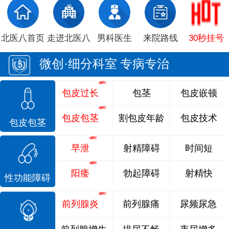
北医八首页
走进北医八
男科医生
来院路线
30秒挂号
微创·细分科室 专病专治
包皮过长
包茎
包皮嵌顿
包皮包茎
割包皮年龄
包皮技术
包皮包茎
早泄
射精障碍
时间短
阳痿
勃起障碍
射精快
性功能障碍
前列腺炎
前列腺痛
尿频尿急