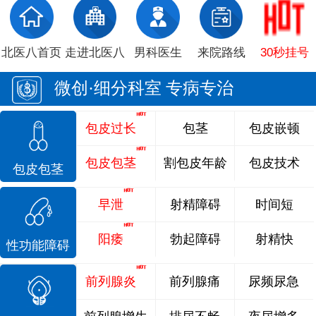
北医八首页
走进北医八
男科医生
来院路线
30秒挂号
微创·细分科室 专病专治
包皮过长
包茎
包皮嵌顿
包皮包茎
割包皮年龄
包皮技术
包皮包茎
早泄
射精障碍
时间短
阳痿
勃起障碍
射精快
性功能障碍
前列腺炎
前列腺痛
尿频尿急