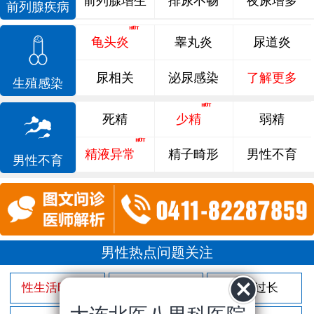
前列腺增生
排尿不畅
夜尿增多
前列腺疾病
龟头炎
睾丸炎
尿道炎
尿相关
泌尿感染
了解更多
生殖感染
死精
少精
弱精
精液异常
精子畸形
男性不育
男性不育
男性热点问题关注
性生活时间短
射精过快
包皮过长