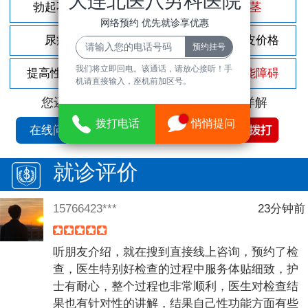
大连北医八男科医院
勃起不坚
尿频尿急
包茎
网络预约 优先就诊享优惠
尿痛
前列腺炎
割包皮价格
我们将立即回电。该通话，请放心接听！手
提高性功能
龟头敏感
性功能障碍
机请直接输入，座机前加区号。
您还可以拨打
免费咨询电话
立即为您详解
拨打电话
悄悄提问
在线问诊
就诊评价
15766423***
23分钟前
听朋友介绍，就在搜到直接线上咨询，预约了检
查，医生特别好检查的过程中服务体贴细致，护
士有耐心，整个过程也非常顺利，医生对检查结
果也有针对性的讲解，结果自己性功能方面有些